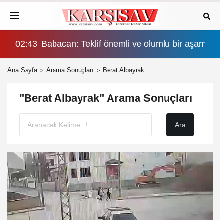
şama, eşitlik yönünden eksiklikler giderilmeli
02:43
Babacan: Teklif önemli ve olumlu bir aşama, eş
Ana Sayfa
Arama Sonuçları
Berat Albayrak
"Berat Albayrak" Arama Sonuçları