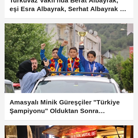
Turkuvaz Vakfı'nda Berat Albayrak,
eşi Esra Albayrak, Serhat Albayrak ve
Ömer Faruk Kalyoncu kurucular
arasında yer aldı
Amasyalı Minik Güreşçiler "Türkiye
Şampiyonu" Olduktan Sonra
Arkadaşları İle Şehir Turu Attı